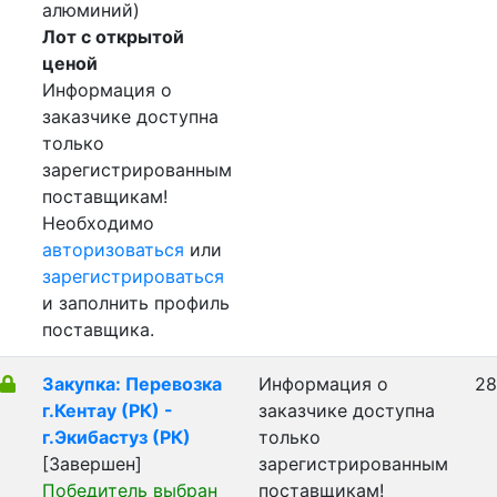
алюминий)
Лот с открытой
ценой
Информация о
заказчике доступна
только
зарегистрированным
поставщикам!
Необходимо
авторизоваться
или
зарегистрироваться
и заполнить профиль
поставщика.
Закупка: Перевозка
Информация о
28
г.Кентау (РК) -
заказчике доступна
г.Экибастуз (РК)
только
[Завершен]
зарегистрированным
Победитель выбран
поставщикам!