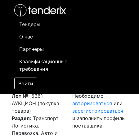
Фильтр
- активный лот
- Завершенный лот
- Закрытый
- сохраненный лот (не опубликован)
Тендеры
О нас
Номер лота
▲
▼
Заказчик
Да
Партнеры
Закупка: Перевозка
Информация о
29
Квалификационные
г.Кентау (РК) -
заказчике доступна
требования
г.Актобе (РК)
только
[Завершен]
зарегистрированным
Войти
Победитель выбран
поставщикам!
Лот №:
5361
Необходимо
АУКЦИОН (покупка
авторизоваться
или
товара)
зарегистрироваться
Раздел:
Транспорт.
и заполнить профиль
Логистика.
поставщика.
Перевозка. Авто и