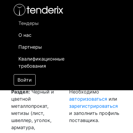
Фильтр
- активный лот
- Завершенный лот
- Закрытый
- сохраненный лот (не опубликован)
Тендеры
О нас
Номер лота
▲
▼
Заказчик
Да
Партнеры
Закуп: Арматура и
Информация о
01
Квалификационные
круг
[Завершен]
заказчике доступна
требования
Лот №:
5197
только
АУКЦИОН (покупка
зарегистрированным
Войти
товара)
поставщикам!
Раздел:
Черный и
Необходимо
цветной
авторизоваться
или
металлопрокат,
зарегистрироваться
метизы (лист,
и заполнить профиль
швеллер, уголок,
поставщика.
арматура,