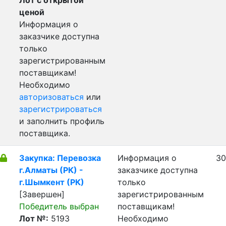
Лот с открытой
ценой
Информация о
заказчике доступна
только
зарегистрированным
поставщикам!
Необходимо
авторизоваться
или
зарегистрироваться
и заполнить профиль
поставщика.
Закупка: Перевозка
Информация о
30
г.Алматы (РК) -
заказчике доступна
г.Шымкент (РК)
только
[Завершен]
зарегистрированным
Победитель выбран
поставщикам!
Лот №:
5193
Необходимо