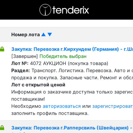
- активный лот
- Завершенный лот
- Закрытый
Номер лота
▲
▼
Закупка: Перевозка г.Кирхундем (Германия) - г.
[Завершен]
Победитель выбран
Лот №:
4072
АУКЦИОН (покупка товара)
Раздел:
Транспорт. Логистика. Перевозка. Авто и
продажа и покупка. Запасные части. Ремонт и обс
Лот с открытой ценой
Информация о заказчике доступна только зареги
поставщикам!
Необходимо
авторизоваться
или
зарегистрироват
заполнить профиль поставщика.
Закупка: Перевозка г.Рапперсвиль (Швейцария) 