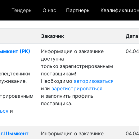
Тендеры
О нас
Партнеры
Квалификацион
 лот
- архивный лот
- сохраненный лот (не опуб
Заказчик
Дата
Шымкент (РК)
Информация о заказчике
04.04
доступна
только зарегистрированным
 спецтехники
поставщикам!
луживание.
Необходимо
авторизоваться
или
зарегистрироваться
стрированным
и заполнить профиль
поставщика.
ься
и
- г.Шымкент
Информация о заказчике
04.04