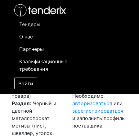
Фильтр
- активный лот
- Завершенный лот
- Закрытый
- сохраненный лот (не опубликован)
Тендеры
О нас
Номер лота
▲
▼
Заказчик
Да
Партнеры
Закупка: Труба
Информация о
05
Квалификационные
стальная
[Завершен]
заказчике доступна
требования
Победитель выбран
только
Лот №:
3839
зарегистрированным
Войти
АУКЦИОН (покупка
поставщикам!
товара)
Необходимо
Раздел:
Черный и
авторизоваться
или
цветной
зарегистрироваться
металлопрокат,
и заполнить профиль
метизы (лист,
поставщика.
швеллер, уголок,