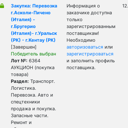
Закупка: Перевозка
Информация о
12
г.Асколи-Пичено
заказчике доступна
(Италия) -
только
г.Бругерио
зарегистрированным
(Италия)- г.Уральск
поставщикам!
(РК) - г.Кентау (РК)
Необходимо
[Завершен]
авторизоваться
или
Победитель выбран
зарегистрироваться
Лот №:
6364
и заполнить профиль
АУКЦИОН (покупка
поставщика.
товара)
Раздел:
Транспорт.
Логистика.
Перевозка. Авто и
спецтехники
продажа и покупка.
Запасные части.
Ремонт и