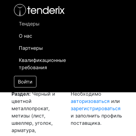
Фильтр
- активный лот
- Завершенный лот
- Закрытый
- сохраненный лот (не опубликован)
Тендеры
О нас
Номер лота
▲
▼
Заказчик
Да
Партнеры
Закуп: Лист AISI
Информация о
16
Квалификационные
[Завершен]
заказчике доступна
требования
Лот №:
6371
только
АУКЦИОН (покупка
зарегистрированным
Войти
товара)
поставщикам!
Раздел:
Черный и
Необходимо
цветной
авторизоваться
или
металлопрокат,
зарегистрироваться
метизы (лист,
и заполнить профиль
швеллер, уголок,
поставщика.
арматура,