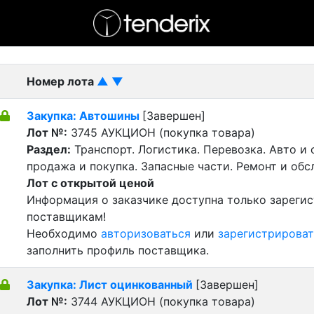
- активный лот
- Завершенный лот
- Закрытый
Номер лота
▲
▼
Закупка: Автошины
[Завершен]
Лот №:
3745
АУКЦИОН (покупка товара)
Раздел:
Транспорт. Логистика. Перевозка. Авто и
продажа и покупка. Запасные части. Ремонт и обс
Лот с открытой ценой
Информация о заказчике доступна только зареги
поставщикам!
Необходимо
авторизоваться
или
зарегистрироват
заполнить профиль поставщика.
Закупка: Лист оцинкованный
[Завершен]
Лот №:
3744
АУКЦИОН (покупка товара)