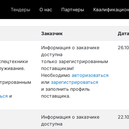
Тендеры
О нас
Партнеры
Квалификацион
 лот
- архивный лот
- сохраненный лот (не опуб
Заказчик
Дата
Информация о заказчике
26.1
доступна
 спецтехники
только зарегистрированным
луживание.
поставщикам!
Необходимо
авторизоваться
стрированным
или
зарегистрироваться
и заполнить профиль
ься
и
поставщика.
Информация о заказчике
22.1
доступна