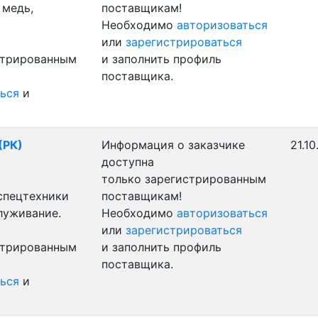
 медь,
поставщикам!
Необходимо
авторизоваться
или
зарегистрироваться
стрированным
и заполнить профиль
поставщика.
ься
и
(РК)
Информация о заказчике
21.10
доступна
только зарегистрированным
 спецтехники
поставщикам!
луживание.
Необходимо
авторизоваться
или
зарегистрироваться
стрированным
и заполнить профиль
поставщика.
ься
и