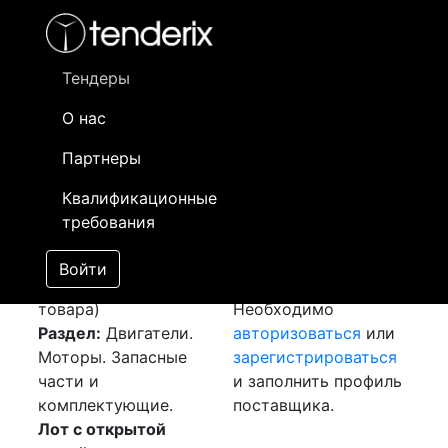
Фильтр
- активный лот
- Завершенный лот
- Закрытый
- сохраненный лот (не опубликован)
Тендеры
О нас
Номер лота
▲
▼
Заказчик
Да
Партнеры
Закупка: Насосы
Информация о
13
Квалификационные
[Завершен]
заказчике доступна
требования
Победитель выбран
только
Лот №:
3083
зарегистрированным
Войти
АУКЦИОН (покупка
поставщикам!
товара)
Необходимо
Раздел:
Двигатели.
авторизоваться
или
Моторы. Запасные
зарегистрироваться
части и
и заполнить профиль
комплектующие.
поставщика.
Лот с открытой