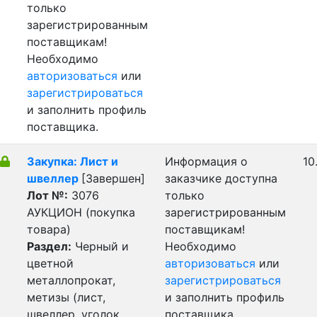
только
зарегистрированным
поставщикам!
Необходимо
авторизоваться
или
зарегистрироваться
и заполнить профиль
поставщика.
Закупка: Лист и
Информация о
10
швеллер
[Завершен]
заказчике доступна
Лот №:
3076
только
АУКЦИОН (покупка
зарегистрированным
товара)
поставщикам!
Раздел:
Черный и
Необходимо
цветной
авторизоваться
или
металлопрокат,
зарегистрироваться
метизы (лист,
и заполнить профиль
швеллер, уголок,
поставщика.