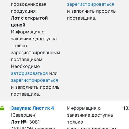
проводниковая
зарегистрироваться
продукция
и заполнить профиль
Лот с открытой
поставщика.
ценой
Информация о
заказчике доступна
только
зарегистрированным
поставщикам!
Необходимо
авторизоваться
или
зарегистрироваться
и заполнить профиль
поставщика.
Закупка: Лист гк 4
Информация о
13
[Завершен]
заказчике доступна
Лот №:
3081
только
АУКЦИОН (покупка
зарегистрированным