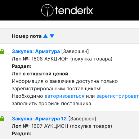
- активный лот
- Завершенный лот
- Закрытый
Номер лота
▲
▼
Закупка: Арматура
[Завершен]
Лот №:
1608
АУКЦИОН (покупка товара)
Раздел:
Лот с открытой ценой
Информация о заказчике доступна только
зарегистрированным поставщикам!
Необходимо
авторизоваться
или
зарегистрироват
заполнить профиль поставщика.
Закупка: Арматура 12
[Завершен]
Лот №:
1607
АУКЦИОН (покупка товара)
Раздел: