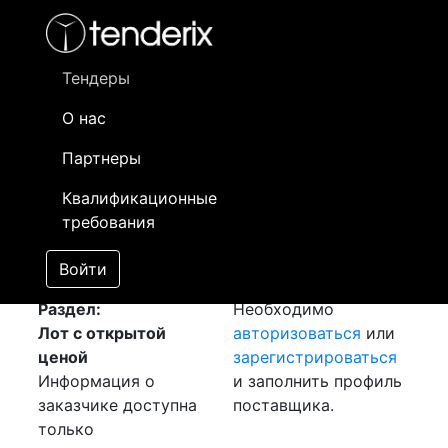
Фильтр
- активный лот
- Завершенный лот
- Закрытый
- сохраненный лот (не опубликован)
Тендеры
О нас
Номер лота
▲
▼
Заказчик
Да
Партнеры
Закупка: Арматура
Информация о
18
Квалификационные
[Завершен]
заказчике доступна
требования
Лот №:
1600
только
АУКЦИОН (покупка
зарегистрированным
Войти
товара)
поставщикам!
Раздел:
Необходимо
Лот с открытой
авторизоваться
или
ценой
зарегистрироваться
Информация о
и заполнить профиль
заказчике доступна
поставщика.
только