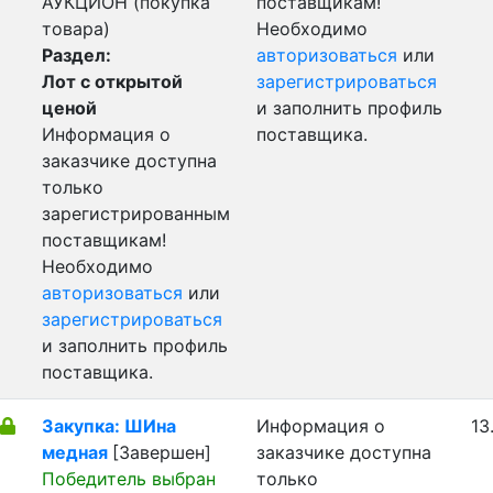
АУКЦИОН (покупка
поставщикам!
товара)
Необходимо
Раздел:
авторизоваться
или
Лот с открытой
зарегистрироваться
ценой
и заполнить профиль
Информация о
поставщика.
заказчике доступна
только
зарегистрированным
поставщикам!
Необходимо
авторизоваться
или
зарегистрироваться
и заполнить профиль
поставщика.
Закупка: ШИна
Информация о
13
медная
[Завершен]
заказчике доступна
Победитель выбран
только