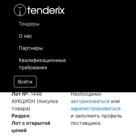
Фильтр
- активный лот
- Завершенный лот
- Закрытый
- сохраненный лот (не опубликован)
Тендеры
О нас
Номер лота
▲
▼
Заказчик
Да
Партнеры
Закупка:
Информация о
21
Квалификационные
Электриеский
заказчике доступна
требования
двигатель
только
[Завершен]
зарегистрированным
Войти
Победитель выбран
поставщикам!
Лот №:
1448
Необходимо
АУКЦИОН (покупка
авторизоваться
или
товара)
зарегистрироваться
Раздел:
и заполнить профиль
Лот с открытой
поставщика.
ценой