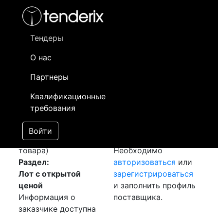
Фильтр
- активный лот
- Завершенный лот
- Закрытый
- сохраненный лот (не опубликован)
Тендеры
О нас
Номер лота
▲
▼
Заказчик
Да
Партнеры
Закупка:
Информация о
13
Квалификационные
Аккумуляторная
заказчике доступна
требования
батарея
[Завершен]
только
Лот №:
1360
зарегистрированным
Войти
АУКЦИОН (покупка
поставщикам!
товара)
Необходимо
Раздел:
авторизоваться
или
Лот с открытой
зарегистрироваться
ценой
и заполнить профиль
Информация о
поставщика.
заказчике доступна