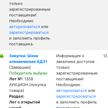
только
зарегистрированным
поставщикам!
Необходимо
авторизоваться
или
зарегистрироваться
и заполнить профиль
поставщика.
Закупка: Шина
Информация о
12
алюминиевая АД31
заказчике доступна
[Завершен]
только
Победитель выбран
зарегистрированным
Лот №:
1358
поставщикам!
АУКЦИОН (покупка
Необходимо
товара)
авторизоваться
или
Раздел:
зарегистрироваться
Лот с открытой
и заполнить профиль
ценой
поставщика.