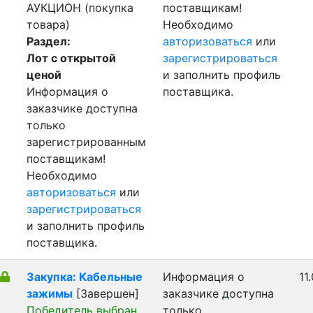
АУКЦИОН (покупка
поставщикам!
товара)
Необходимо
Раздел:
авторизоваться
или
Лот с открытой
зарегистрироваться
ценой
и заполнить профиль
Информация о
поставщика.
заказчике доступна
только
зарегистрированным
поставщикам!
Необходимо
авторизоваться
или
зарегистрироваться
и заполнить профиль
поставщика.
Закупка: Кабельные
Информация о
11
зажимы
[Завершен]
заказчике доступна
Победитель выбран
только