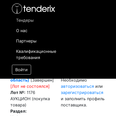
Фильтр
- активный лот
- Завершенный лот
- Закрытый
- сохраненный лот (не опубликован)
Тендеры
О нас
Номер лота
▲
▼
Заказчик
Д
Партнеры
Негабаритная
Информация о
25
Квалификационные
перевозка
заказчике доступна
требования
(г.Шымкент -
только
пос.Сарышаган,
зарегистрированным
Войти
Карагандинская
поставщикам!
область)
[Завершен]
Необходимо
[Лот не состоялся]
авторизоваться
или
Лот №:
1176
зарегистрироваться
АУКЦИОН (покупка
и заполнить профиль
товара)
поставщика.
Раздел: