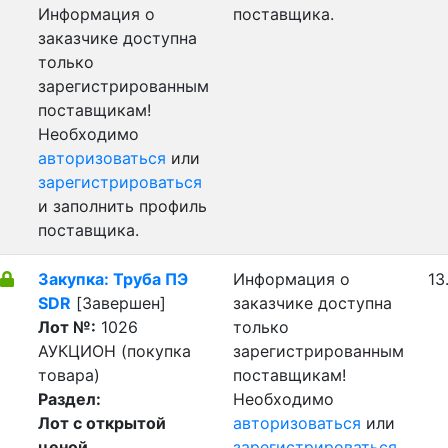
Информация о
поставщика.
заказчике доступна
только
зарегистрированным
поставщикам!
Необходимо
авторизоваться
или
зарегистрироваться
и заполнить профиль
поставщика.
Закупка: Труба ПЭ
Информация о
13
SDR
[Завершен]
заказчике доступна
Лот №:
1026
только
АУКЦИОН (покупка
зарегистрированным
товара)
поставщикам!
Раздел:
Необходимо
Лот с открытой
авторизоваться
или
ценой
зарегистрироваться