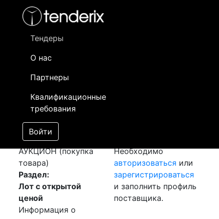
Фильтр
- активный лот
- Завершенный лот
- Закрытый
- сохраненный лот (не опубликован)
Тендеры
О нас
Номер лота
▲
▼
Заказчик
Да
Партнеры
Закупка:
Информация о
16
Квалификационные
Калибровка
заказчике доступна
требования
[Завершен]
только
Победитель выбран
зарегистрированным
Войти
Лот №:
1028
поставщикам!
АУКЦИОН (покупка
Необходимо
товара)
авторизоваться
или
Раздел:
зарегистрироваться
Лот с открытой
и заполнить профиль
ценой
поставщика.
Информация о