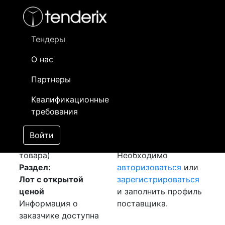
Фильтр
- активный лот
- Завершенный лот
- Закрытый
- сохраненный лот (не опубликован)
Тендеры
О нас
Номер лота
▲
▼
Заказчик
Да
Партнеры
Закупка:
Информация о
06
Квалификационные
Инструменты ISKAR
заказчике доступна
требования
[Завершен]
только
Лот №:
722
зарегистрированным
Войти
АУКЦИОН (покупка
поставщикам!
товара)
Необходимо
Раздел:
авторизоваться
или
Лот с открытой
зарегистрироваться
ценой
и заполнить профиль
Информация о
поставщика.
заказчике доступна