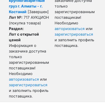
крупногабаритный
заказчике доступна
груз г. Алматы - г.
только
Костанай
[Завершен]
зарегистрированным
Лот №:
717
АУКЦИОН
поставщикам!
(покупка товара)
Необходимо
Раздел:
авторизоваться
или
Лот с открытой
зарегистрироваться
ценой
и заполнить профиль
Информация о
поставщика.
заказчике доступна
только
зарегистрированным
поставщикам!
Необходимо
авторизоваться
или
зарегистрироваться
и заполнить профиль
поставщика.