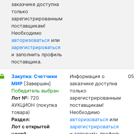
заказчике доступна
только
зарегистрированным
поставщикам!
Необходимо
авторизоваться
или
зарегистрироваться
и заполнить профиль
поставщика.
Закупка: Счетчики
Информация о
05
МИР
[Завершен]
заказчике доступна
Победитель выбран
только
Лот №:
720
зарегистрированным
АУКЦИОН (покупка
поставщикам!
товара)
Необходимо
Раздел:
авторизоваться
или
Лот с открытой
зарегистрироваться
ценой
и заполнить профиль