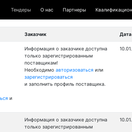
Тендеры
О нас
Партнеры
Квалификацион
 лот
- архивный лот
- сохраненный лот (не опуб
Заказчик
Дата
Информация о заказчике доступна
10.01
только зарегистрированным
поставщикам!
Необходимо
авторизоваться
или
зарегистрироваться
и заполнить профиль поставщика.
ься
и
Информация о заказчике доступна
10.01
только зарегистрированным