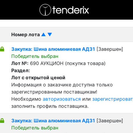
- активный лот
- Завершенный лот
- Закрытый
Номер лота
▲
▼
Закупка: Шина алюминиевая АД31
[Завершен]
Победитель выбран
Лот №:
690
АУКЦИОН (покупка товара)
Раздел:
Лот с открытой ценой
Информация о заказчике доступна только
зарегистрированным поставщикам!
Необходимо
авторизоваться
или
зарегистрироват
заполнить профиль поставщика.
Закупка: Шина алюминиевая АД31
[Завершен]
Победитель выбран