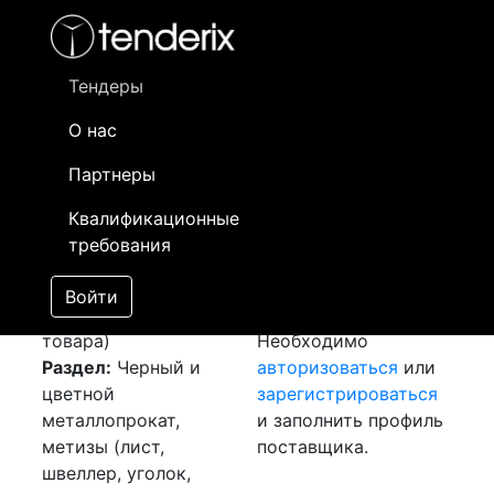
Фильтр
- активный лот
- Завершенный лот
- Закрытый
- сохраненный лот (не опубликован)
Тендеры
О нас
Номер лота
▲
▼
Заказчик
Да
Партнеры
Закуп: Лист
Информация о
09
Квалификационные
оцинкованный
заказчике доступна
требования
[Завершен]
только
Лот №:
6042
зарегистрированным
Войти
АУКЦИОН (покупка
поставщикам!
товара)
Необходимо
Раздел:
Черный и
авторизоваться
или
цветной
зарегистрироваться
металлопрокат,
и заполнить профиль
метизы (лист,
поставщика.
швеллер, уголок,