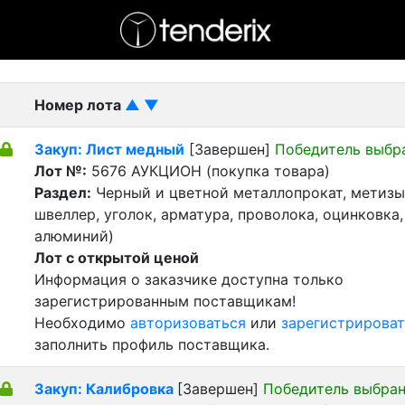
- активный лот
- Завершенный лот
- Закрытый
Номер лота
▲
▼
Закуп: Лист медный
[Завершен]
Победитель выбр
Лот №:
5676
АУКЦИОН (покупка товара)
Раздел:
Черный и цветной металлопрокат, метизы 
швеллер, уголок, арматура, проволока, оцинковка,
алюминий)
Лот с открытой ценой
Информация о заказчике доступна только
зарегистрированным поставщикам!
Необходимо
авторизоваться
или
зарегистрироват
заполнить профиль поставщика.
Закуп: Калибровка
[Завершен]
Победитель выбра