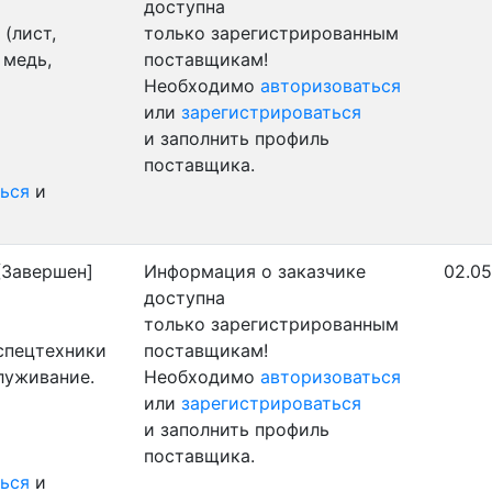
доступна
(лист,
только зарегистрированным
 медь,
поставщикам!
Необходимо
авторизоваться
или
зарегистрироваться
и заполнить профиль
поставщика.
ься
и
Завершен]
Информация о заказчике
02.05
доступна
только зарегистрированным
 спецтехники
поставщикам!
луживание.
Необходимо
авторизоваться
или
зарегистрироваться
и заполнить профиль
поставщика.
ься
и