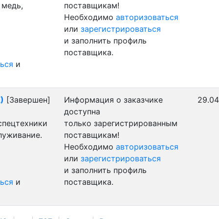
 медь,
поставщикам!
Необходимо
авторизоваться
или
зарегистрироваться
и заполнить профиль
поставщика.
ься
и
)
[Завершен]
Информация о заказчике
29.04
доступна
 спецтехники
только зарегистрированным
луживание.
поставщикам!
Необходимо
авторизоваться
или
зарегистрироваться
и заполнить профиль
ься
и
поставщика.