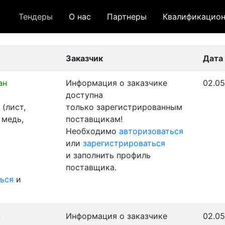
Тендеры
О нас
Партнеры
Квалификацион
 лот
- архивный лот
- сохраненный лот (не опуб
Заказчик
Дата
ан
Информация о заказчике
02.05
доступна
(лист,
только зарегистрированным
 медь,
поставщикам!
Необходимо
авторизоваться
или
зарегистрироваться
и заполнить профиль
поставщика.
ься
и
н
Информация о заказчике
02.05