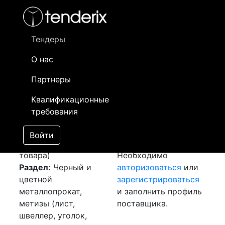
Фильтр
- активный лот
- Завершенный лот
- Закрытый
- сохраненный лот (не опубликован)
Тендеры
О нас
Номер лота
▲
▼
Заказчик
Да
Партнеры
Закуп: Арматура и
Информация о
10
Квалификационные
круг
[Завершен]
заказчике доступна
требования
Победитель выбран
только
Лот №:
5125
зарегистрированным
Войти
АУКЦИОН (покупка
поставщикам!
товара)
Необходимо
Раздел:
Черный и
авторизоваться
или
цветной
зарегистрироваться
металлопрокат,
и заполнить профиль
метизы (лист,
поставщика.
швеллер, уголок,