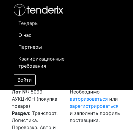
Фильтр
- активный лот
- Завершенный лот
- Закрытый
- сохраненный лот (не опубликован)
Тендеры
О нас
Номер лота
▲
▼
Заказчик
Д
Партнеры
Закупка: Перевозка
Информация о
03
Квалификационные
г.Алматы (РК) -
заказчике доступна
требования
г.Павлодар (РК)
только
[Завершен]
зарегистрированным
Войти
Победитель выбран
поставщикам!
Лот №:
5099
Необходимо
АУКЦИОН (покупка
авторизоваться
или
товара)
зарегистрироваться
Раздел:
Транспорт.
и заполнить профиль
Логистика.
поставщика.
Перевозка. Авто и