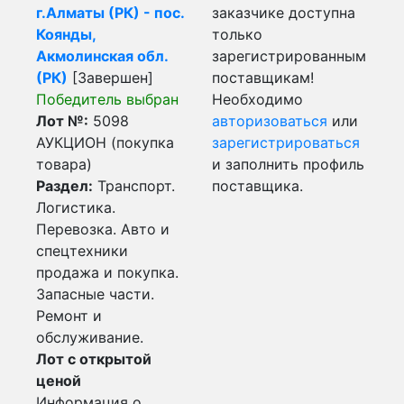
г.Алматы (РК) - пос.
заказчике доступна
Коянды,
только
Акмолинская обл.
зарегистрированным
(РК)
[Завершен]
поставщикам!
Победитель выбран
Необходимо
Лот №:
5098
авторизоваться
или
АУКЦИОН (покупка
зарегистрироваться
товара)
и заполнить профиль
Раздел:
Транспорт.
поставщика.
Логистика.
Перевозка. Авто и
спецтехники
продажа и покупка.
Запасные части.
Ремонт и
обслуживание.
Лот с открытой
ценой
Информация о