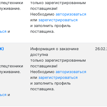
 спецтехники
только зарегистрированным
луживание.
поставщикам!
Необходимо
авторизоваться
или
зарегистрироваться
и заполнить профиль
ься
и
поставщика.
К)
Информация о заказчике
26.02
доступна
только зарегистрированным
 спецтехники
поставщикам!
луживание.
Необходимо
авторизоваться
или
зарегистрироваться
и заполнить профиль
поставщика.
ься
и