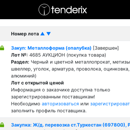
- активный лот
- Завершенный лот
- Закрытый
Номер лота
▲
▼
Закуп: Металлоформа (опалубка)
[Завершен]
Лот №:
4685
АУКЦИОН (покупка товара)
Раздел:
Черный и цветной металлопрокат, метизы 
швеллер, уголок, арматура, проволока, оцинковка,
алюминий)
Лот с открытой ценой
Информация о заказчике доступна только
зарегистрированным поставщикам!
Необходимо
авторизоваться
или
зарегистрироват
заполнить профиль поставщика.
Закупка: Ж/д. перевозка ст.Туркестан (697800), Р