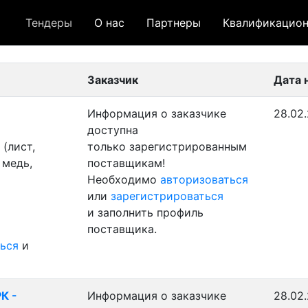
Тендеры
О нас
Партнеры
Квалификацион
 лот
- архивный лот
- сохраненный лот (не опуб
Заказчик
Дата 
Информация о заказчике
28.02.
доступна
(лист,
только зарегистрированным
 медь,
поставщикам!
Необходимо
авторизоваться
или
зарегистрироваться
и заполнить профиль
поставщика.
ься
и
К -
Информация о заказчике
28.02.