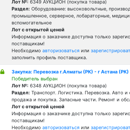
Лот №:
6349
АУКЦИОН (покупка товара)
Раздел:
Оборудование: высоковольтные, производ
промышленное, серверное, лобараторные, медицин
вспомогательное
Лот с открытой ценой
Информация о заказчике доступна только зарег
поставщикам!
Необходимо
авторизоваться
или
зарегистрирова
заполнить профиль поставщика.
Закупка: Перевозка г.Алматы (РК) - г Астана (РК)
Победитель выбран
Лот №:
6348
АУКЦИОН (покупка товара)
Раздел:
Транспорт. Логистика. Перевозка. Авто и
продажа и покупка. Запасные части. Ремонт и об
Лот с открытой ценой
Информация о заказчике доступна только зарег
поставщикам!
Необходимо
авторизоваться
или
зарегистрирова