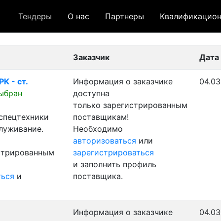
Тендеры
О нас
Партнеры
Квалификацион
 лот
- архивный лот
- сохраненный лот (не опуб
Заказчик
Дата
К - ст.
Информация о заказчике
04.03
ыбран
доступна
только зарегистрированным
 спецтехники
поставщикам!
служивание.
Необходимо
авторизоваться
или
истрированным
зарегистрироваться
и заполнить профиль
ться
и
поставщика.
Информация о заказчике
04.03