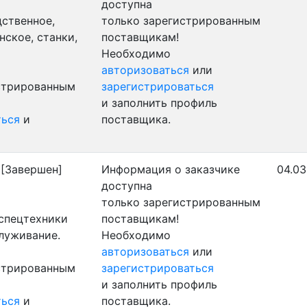
доступна
ственное,
только зарегистрированным
ское, станки,
поставщикам!
Необходимо
авторизоваться
или
истрированным
зарегистрироваться
и заполнить профиль
ться
и
поставщика.
[Завершен]
Информация о заказчике
04.03
доступна
только зарегистрированным
 спецтехники
поставщикам!
служивание.
Необходимо
авторизоваться
или
истрированным
зарегистрироваться
и заполнить профиль
ться
и
поставщика.