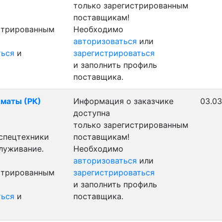
только зарегистрированным
поставщикам!
истрированным
Необходимо
авторизоваться
или
ться
и
зарегистрироваться
и заполнить профиль
поставщика.
лматы (РК)
Информация о заказчике
03.03
доступна
только зарегистрированным
 спецтехники
поставщикам!
служивание.
Необходимо
авторизоваться
или
истрированным
зарегистрироваться
и заполнить профиль
ться
и
поставщика.