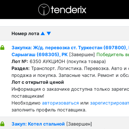
- активный лот
- Завершенный лот
- Закрытый
Номер лота
▲
▼
Закупка: Ж/д. перевозка ст. Туркестан (697800), Р
Сарыагаш (698305), РК
[Завершен]
Победитель в
Лот №:
6350
АУКЦИОН (покупка товара)
Раздел:
Транспорт. Логистика. Перевозка. Авто и
продажа и покупка. Запасные части. Ремонт и об
Лот с открытой ценой
Информация о заказчике доступна только зарег
поставщикам!
Необходимо
авторизоваться
или
зарегистрирова
заполнить профиль поставщика.
Закуп: Котел стальной
[Завершен]