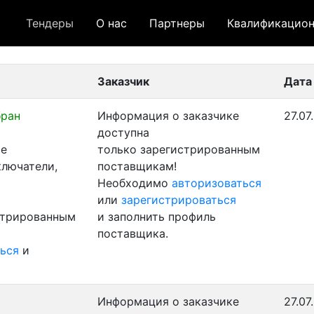
Тендеры
О нас
Партнеры
Квалификацион
 лот
- архивный лот
- сохраненный лот (не опуб
Заказчик
Дата
бран
Информация о заказчике
27.07
доступна
ые
только зарегистрированным
ключатели,
поставщикам!
Необходимо
авторизоваться
или
зарегистрироваться
стрированным
и заполнить профиль
поставщика.
ься
и
Информация о заказчике
27.07