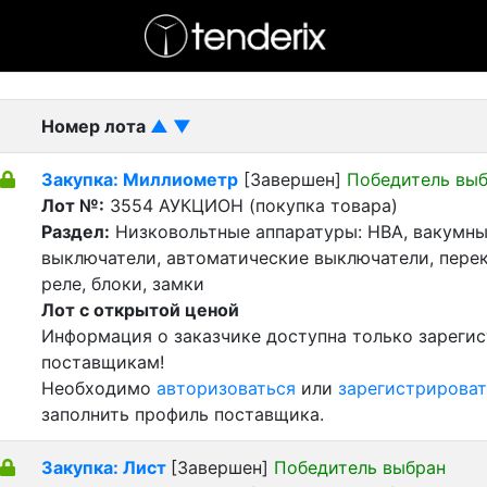
- активный лот
- Завершенный лот
- Закрытый
Номер лота
▲
▼
Закупка: Миллиометр
[Завершен]
Победитель вы
Лот №:
3554
АУКЦИОН (покупка товара)
Раздел:
Низковольтные аппаратуры: НВА, вакумн
выключатели, автоматические выключатели, пере
реле, блоки, замки
Лот с открытой ценой
Информация о заказчике доступна только зареги
поставщикам!
Необходимо
авторизоваться
или
зарегистрироват
заполнить профиль поставщика.
Закупка: Лист
[Завершен]
Победитель выбран