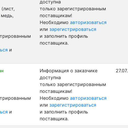
доступна
(лист,
только зарегистрированным
 медь,
поставщикам!
Необходимо
авторизоваться
или
зарегистрироваться
стрированным
и заполнить профиль
поставщика.
ься
и
ан
Информация о заказчике
27.07
доступна
только зарегистрированным
поставщикам!
стрированным
Необходимо
авторизоваться
или
зарегистрироваться
ься
и
и заполнить профиль
поставщика.