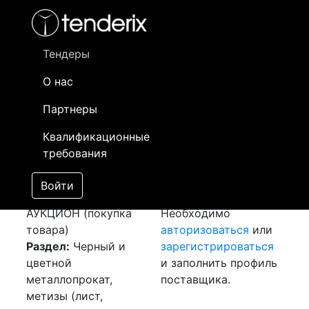
Фильтр
- активный лот
- Завершенный лот
- Закрытый
- сохраненный лот (не опубликован)
Тендеры
О нас
Номер лота
▲
▼
Заказчик
Да
Партнеры
Закупка: Шина
Информация о
07
Квалификационные
алюминиевая
заказчике доступна
требования
[Завершен]
только
Победитель выбран
зарегистрированным
Войти
Лот №:
3336
поставщикам!
АУКЦИОН (покупка
Необходимо
товара)
авторизоваться
или
Раздел:
Черный и
зарегистрироваться
цветной
и заполнить профиль
металлопрокат,
поставщика.
метизы (лист,