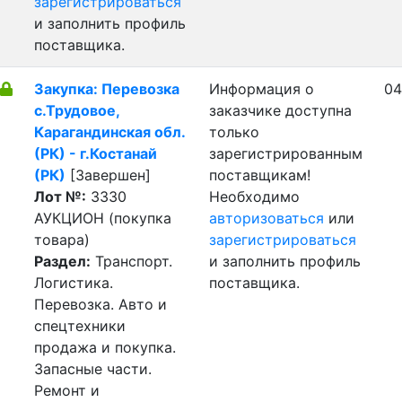
зарегистрироваться
и заполнить профиль
поставщика.
Закупка: Перевозка
Информация о
04
с.Трудовое,
заказчике доступна
Карагандинская обл.
только
(РК) - г.Костанай
зарегистрированным
(РК)
[Завершен]
поставщикам!
Лот №:
3330
Необходимо
АУКЦИОН (покупка
авторизоваться
или
товара)
зарегистрироваться
Раздел:
Транспорт.
и заполнить профиль
Логистика.
поставщика.
Перевозка. Авто и
спецтехники
продажа и покупка.
Запасные части.
Ремонт и