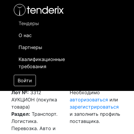
Фильтр
- активный лот
- Завершенный лот
- Закрытый
- сохраненный лот (не опубликован)
Тендеры
О нас
Номер лота
▲
▼
Заказчик
Да
Партнеры
Закупка: Перевозка
Информация о
28
Квалификационные
г.Костанай (РК) -
заказчике доступна
требования
г.Кентау (РК)
только
[Завершен]
зарегистрированным
Войти
Победитель выбран
поставщикам!
Лот №:
3312
Необходимо
АУКЦИОН (покупка
авторизоваться
или
товара)
зарегистрироваться
Раздел:
Транспорт.
и заполнить профиль
Логистика.
поставщика.
Перевозка. Авто и