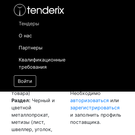
Фильтр
- активный лот
- Завершенный лот
- Закрытый
- сохраненный лот (не опубликован)
Тендеры
О нас
Номер лота
▲
▼
Заказчик
Да
Партнеры
Закуп: Лист
Информация о
01
Квалификационные
рифлёный
заказчике доступна
требования
[Завершен]
только
Лот №:
6163
зарегистрированным
Войти
АУКЦИОН (покупка
поставщикам!
товара)
Необходимо
Раздел:
Черный и
авторизоваться
или
цветной
зарегистрироваться
металлопрокат,
и заполнить профиль
метизы (лист,
поставщика.
швеллер, уголок,