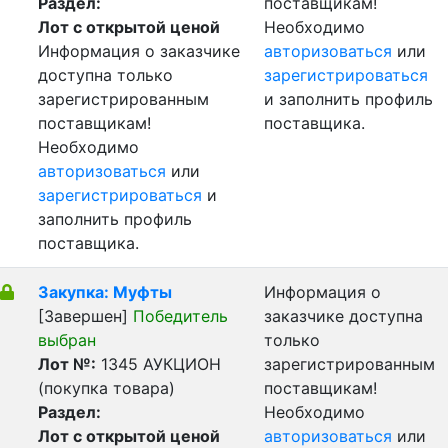
Раздел:
поставщикам!
Лот с открытой ценой
Необходимо
Информация о заказчике
авторизоваться
или
доступна только
зарегистрироваться
зарегистрированным
и заполнить профиль
поставщикам!
поставщика.
Необходимо
авторизоваться
или
зарегистрироваться
и
заполнить профиль
поставщика.
Закупка: Муфты
Информация о
[Завершен]
Победитель
заказчике доступна
выбран
только
Лот №:
1345
АУКЦИОН
зарегистрированным
(покупка товара)
поставщикам!
Раздел:
Необходимо
Лот с открытой ценой
авторизоваться
или