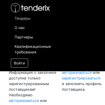
Фильтр
- активный лот
- Завершенный лот
- Закрытый
Тендеры
Номер лота
▲
▼
Заказчик
О нас
Партнеры
Закупка: Арматура и
Информация о
катанка
[Завершен]
заказчике доступна
Квалификационные
Лот №:
1352
АУКЦИОН
только
требования
(покупка товара)
зарегистрированным
Раздел:
поставщикам!
Войти
Лот с открытой ценой
Необходимо
Информация о заказчике
авторизоваться
или
доступна только
зарегистрироваться
зарегистрированным
и заполнить профиль
поставщикам!
поставщика.
Необходимо
авторизоваться
или