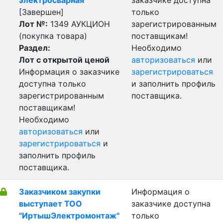
электросварная
заказчике доступна
[Завершен]
только
Лот №:
1349
АУКЦИОН
зарегистрированным
(покупка товара)
поставщикам!
Раздел:
Необходимо
Лот с открытой ценой
авторизоваться
или
Информация о заказчике
зарегистрироваться
доступна только
и заполнить профиль
зарегистрированным
поставщика.
поставщикам!
Необходимо
авторизоваться
или
зарегистрироваться
и
заполнить профиль
поставщика.
Заказчиком закупки
Информация о
выступает ТОО
заказчике доступна
"ИртышЭлектромонтаж"
только