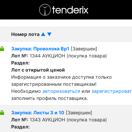
- активный лот
- Завершенный лот
- Закрытый
Номер лота
▲
▼
Закупка: Проволока Вр1
[Завершен]
Лот №:
1344
АУКЦИОН (покупка товара)
Раздел:
Лот с открытой ценой
Информация о заказчике доступна только
зарегистрированным поставщикам!
Необходимо
авторизоваться
или
зарегистрироват
заполнить профиль поставщика.
Закупка: Листы 3 и 10
[Завершен]
Лот №:
1343
АУКЦИОН (покупка товара)
Раздел: