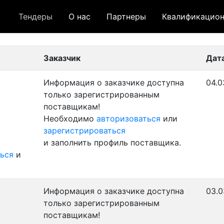
Тендеры
О нас
Партнеры
Квалификацион
 лот
- архивный лот
- сохраненный лот (не опуб
Заказчик
Дат
Информация о заказчике доступна
04.0
только зарегистрированным
поставщикам!
Необходимо
авторизоваться
или
зарегистрироваться
и заполнить профиль поставщика.
ься
и
Информация о заказчике доступна
03.0
только зарегистрированным
поставщикам!