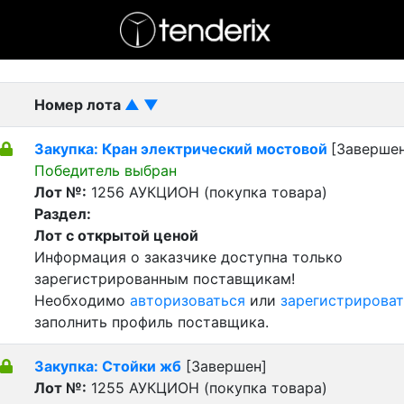
- активный лот
- Завершенный лот
- Закрытый
Номер лота
▲
▼
Закупка: Кран электрический мостовой
[Завершен
Победитель выбран
Лот №:
1256
АУКЦИОН (покупка товара)
Раздел:
Лот с открытой ценой
Информация о заказчике доступна только
зарегистрированным поставщикам!
Необходимо
авторизоваться
или
зарегистрироват
заполнить профиль поставщика.
Закупка: Стойки жб
[Завершен]
Лот №:
1255
АУКЦИОН (покупка товара)