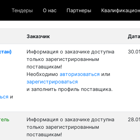
Тендеры
О нас
Партнеры
Квалификацион
 лот
- архивный лот
- сохраненный лот (не опуб
Заказчик
Дата
стан)
Информация о заказчике доступна
30.0
только зарегистрированным
поставщикам!
Необходимо
авторизоваться
или
зарегистрироваться
и заполнить профиль поставщика.
ься
и
тель
Информация о заказчике доступна
28.0
только зарегистрированным
поставщикам!