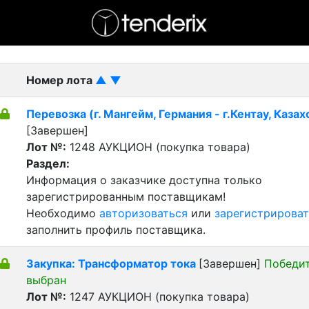
- активный лот
- Завершенный лот
- Закрытый
Номер лота
▲
▼
Перевозка (г. Мангейм, Германия - г.Кентау, Казах
[Завершен]
Лот №:
1248
АУКЦИОН (покупка товара)
Раздел:
Информация о заказчике доступна только
зарегистрированным поставщикам!
Необходимо
авторизоваться
или
зарегистрироват
заполнить профиль поставщика.
Закупка: Трансформатор тока
[Завершен]
Победи
выбран
Лот №:
1247
АУКЦИОН (покупка товара)