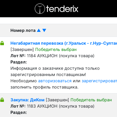
- активный лот
- Завершенный лот
- Закрытый
Номер лота
▲
▼
Негабаритная перевозка (г.Уральск - г.Нур-Султа
[Завершен]
Победитель выбран
Лот №:
1184
АУКЦИОН (покупка товара)
Раздел:
Информация о заказчике доступна только
зарегистрированным поставщикам!
Необходимо
авторизоваться
или
зарегистрирова
заполнить профиль поставщика.
Закупка: ДиКом
[Завершен]
Победитель выбран
Лот №:
1183
АУКЦИОН (покупка товара)
Раздел: