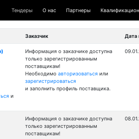
Тендеры
О нас
Партнеры
Квалификацион
 лот
- архивный лот
- сохраненный лот (не опуб
Заказчик
Дата
н)
Информация о заказчике доступна
09.01
только зарегистрированным
поставщикам!
Необходимо
авторизоваться
или
зарегистрироваться
и заполнить профиль поставщика.
ться
и
Информация о заказчике доступна
08.01
только зарегистрированным
поставщикам!