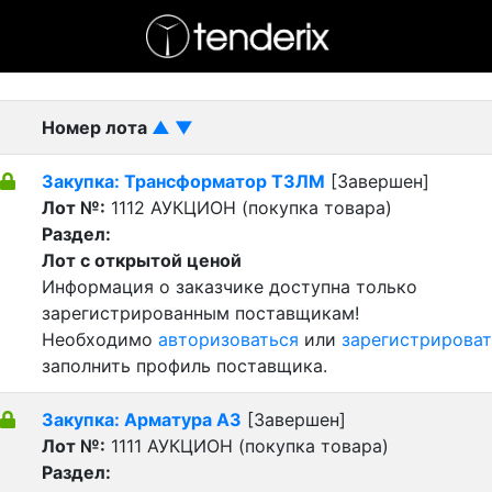
- активный лот
- Завершенный лот
- Закрытый
Номер лота
▲
▼
Закупка: Трансформатор ТЗЛМ
[Завершен]
Лот №:
1112
АУКЦИОН (покупка товара)
Раздел:
Лот с открытой ценой
Информация о заказчике доступна только
зарегистрированным поставщикам!
Необходимо
авторизоваться
или
зарегистрироват
заполнить профиль поставщика.
Закупка: Арматура А3
[Завершен]
Лот №:
1111
АУКЦИОН (покупка товара)
Раздел: