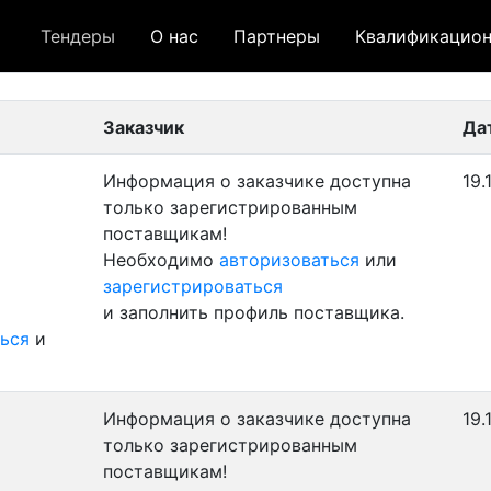
Тендеры
О нас
Партнеры
Квалификацион
 лот
- архивный лот
- сохраненный лот (не опуб
Заказчик
Да
Информация о заказчике доступна
19.
только зарегистрированным
поставщикам!
Необходимо
авторизоваться
или
зарегистрироваться
и заполнить профиль поставщика.
ься
и
Информация о заказчике доступна
19.
только зарегистрированным
поставщикам!