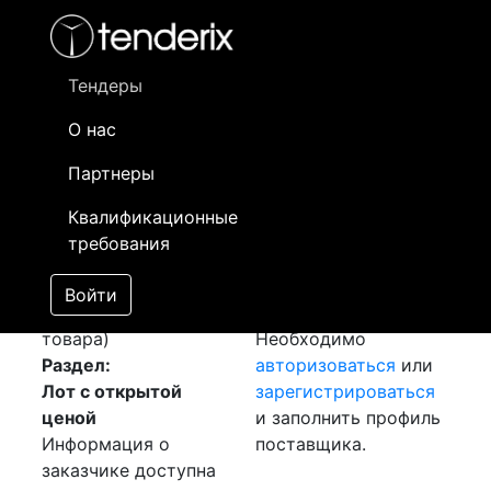
Фильтр
- активный лот
- Завершенный лот
- Закрытый
- сохраненный лот (не опубликован)
Тендеры
О нас
Номер лота
▲
▼
Заказчик
Да
Партнеры
Закупка: Шина
Информация о
26
Квалификационные
медная
[Завершен]
заказчике доступна
требования
Победитель выбран
только
Лот №:
658
зарегистрированным
Войти
АУКЦИОН (покупка
поставщикам!
товара)
Необходимо
Раздел:
авторизоваться
или
Лот с открытой
зарегистрироваться
ценой
и заполнить профиль
Информация о
поставщика.
заказчике доступна