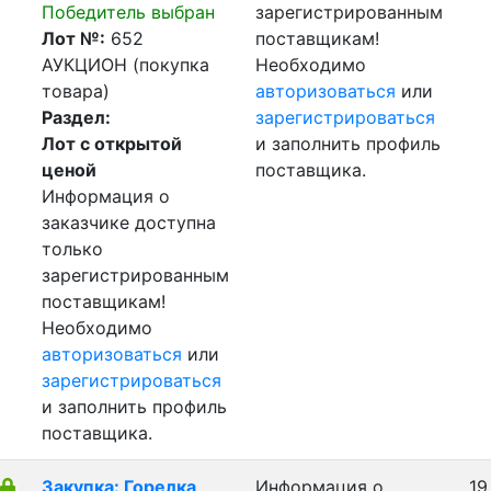
Победитель выбран
зарегистрированным
Лот №:
652
поставщикам!
АУКЦИОН (покупка
Необходимо
товара)
авторизоваться
или
Раздел:
зарегистрироваться
Лот с открытой
и заполнить профиль
ценой
поставщика.
Информация о
заказчике доступна
только
зарегистрированным
поставщикам!
Необходимо
авторизоваться
или
зарегистрироваться
и заполнить профиль
поставщика.
Закупка: Горелка
Информация о
19