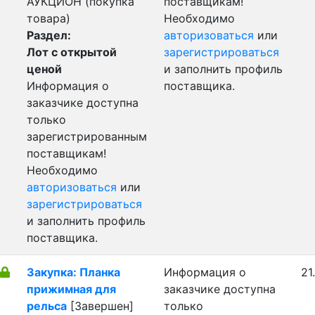
АУКЦИОН (покупка
поставщикам!
товара)
Необходимо
Раздел:
авторизоваться
или
Лот с открытой
зарегистрироваться
ценой
и заполнить профиль
Информация о
поставщика.
заказчике доступна
только
зарегистрированным
поставщикам!
Необходимо
авторизоваться
или
зарегистрироваться
и заполнить профиль
поставщика.
Закупка: Планка
Информация о
21
прижимная для
заказчике доступна
рельса
[Завершен]
только