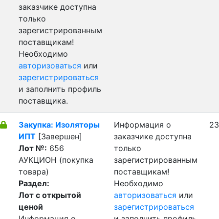
заказчике доступна
только
зарегистрированным
поставщикам!
Необходимо
авторизоваться
или
зарегистрироваться
и заполнить профиль
поставщика.
Закупка: Изоляторы
Информация о
23
ИПТ
[Завершен]
заказчике доступна
Лот №:
656
только
АУКЦИОН (покупка
зарегистрированным
товара)
поставщикам!
Раздел:
Необходимо
Лот с открытой
авторизоваться
или
ценой
зарегистрироваться
Информация о
и заполнить профиль