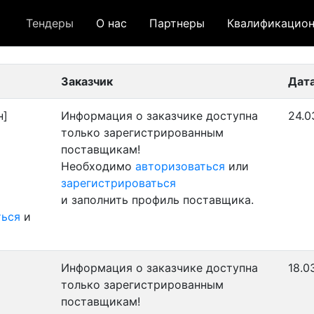
Тендеры
О нас
Партнеры
Квалификацион
 лот
- архивный лот
- сохраненный лот (не опуб
Заказчик
Дат
н]
Информация о заказчике доступна
24.0
только зарегистрированным
поставщикам!
Необходимо
авторизоваться
или
зарегистрироваться
и заполнить профиль поставщика.
ться
и
Информация о заказчике доступна
18.0
только зарегистрированным
поставщикам!