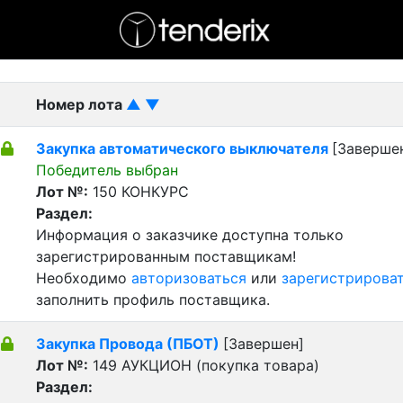
- активный лот
- Завершенный лот
- Закрытый
Номер лота
▲
▼
Закупка автоматического выключателя
[Заверше
Победитель выбран
Лот №:
150
КОНКУРС
Раздел:
Информация о заказчике доступна только
зарегистрированным поставщикам!
Необходимо
авторизоваться
или
зарегистрирова
заполнить профиль поставщика.
Закупка Провода (ПБОТ)
[Завершен]
Лот №:
149
АУКЦИОН (покупка товара)
Раздел: