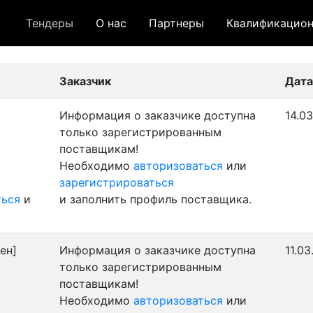
Тендеры
О нас
Партнеры
Квалификацион
 лот
- архивный лот
- сохраненный лот (не опуб
Заказчик
Дата
Информация о заказчике доступна
14.03
только зарегистрированным
поставщикам!
Необходимо
авторизоваться
или
зарегистрироваться
ться
и
и заполнить профиль поставщика.
ен]
Информация о заказчике доступна
11.03
только зарегистрированным
поставщикам!
Необходимо
авторизоваться
или