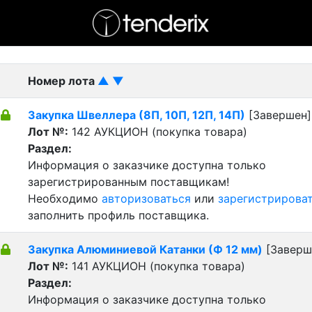
- активный лот
- Завершенный лот
- Закрытый
Номер лота
▲
▼
Закупка Швеллера (8П, 10П, 12П, 14П)
[Завершен]
Лот №:
142
АУКЦИОН (покупка товара)
Раздел:
Информация о заказчике доступна только
зарегистрированным поставщикам!
Необходимо
авторизоваться
или
зарегистрирова
заполнить профиль поставщика.
Закупка Алюминиевой Катанки (Ф 12 мм)
[Заверш
Лот №:
141
АУКЦИОН (покупка товара)
Раздел:
Информация о заказчике доступна только