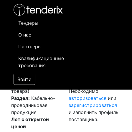
Фильтр
- активный лот
- Завершенный лот
- Закрытый
- сохраненный лот (не опубликован)
Тендеры
О нас
Номер лота
▲
▼
Заказчик
Да
Партнеры
Закуп: Кабель и
Информация о
10
Квалификационные
провод
[Завершен]
заказчике доступна
требования
Победитель выбран
только
Лот №:
5503
зарегистрированным
Войти
АУКЦИОН (покупка
поставщикам!
товара)
Необходимо
Раздел:
Кабельно-
авторизоваться
или
проводниковая
зарегистрироваться
продукция
и заполнить профиль
Лот с открытой
поставщика.
ценой