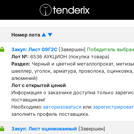
- активный лот
- Завершенный лот
- Закрытый
Номер лота
▲
▼
Закуп: Лист 09Г2С
[Завершен]
Победитель выбра
Лот №:
6536
АУКЦИОН (покупка товара)
Раздел:
Черный и цветной металлопрокат, метизы 
швеллер, уголок, арматура, проволока, оцинковка,
алюминий)
Лот с открытой ценой
Информация о заказчике доступна только зареги
поставщикам!
Необходимо
авторизоваться
или
зарегистрироват
заполнить профиль поставщика.
Закуп: Лист оцинкованный
[Завершен]