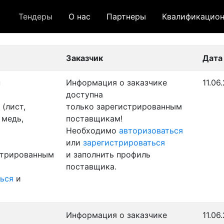
Тендеры
О нас
Партнеры
Квалификацион
 лот
- архивный лот
- сохраненный лот (не опуб
Заказчик
Дата
н
Информация о заказчике
11.06
доступна
(лист,
только зарегистрированным
 медь,
поставщикам!
Необходимо
авторизоваться
или
зарегистрироваться
стрированным
и заполнить профиль
поставщика.
ься
и
Информация о заказчике
11.06