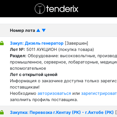
- активный лот
- Завершенный лот
- Закрытый
Номер лота
▲
▼
Закуп: Дизель генератор
[Завершен]
Лот №:
5011
АУКЦИОН (покупка товара)
Раздел:
Оборудование: высоковольтные, производ
промышленное, серверное, лобараторные, медицин
вспомогательное
Лот с открытой ценой
Информация о заказчике доступна только зареги
поставщикам!
Необходимо
авторизоваться
или
зарегистрироват
заполнить профиль поставщика.
Закупка: Перевозка г.Кентау (РК) - г.Актобе (РК)
[