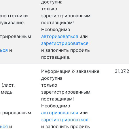
доступна
только
 спецтехники
зарегистрированным
луживание.
поставщикам!
Необходимо
стрированным
авторизоваться
или
зарегистрироваться
ься
и
и заполнить профиль
поставщика.
Информация о заказчике
31.07.
доступна
(лист,
только
 медь,
зарегистрированным
поставщикам!
Необходимо
стрированным
авторизоваться
или
зарегистрироваться
ься
и
и заполнить профиль