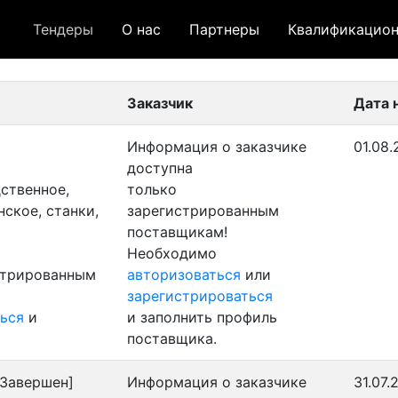
Тендеры
О нас
Партнеры
Квалификацион
 лот
- архивный лот
- сохраненный лот (не опуб
Заказчик
Дата 
Информация о заказчике
01.08.
доступна
ственное,
только
ское, станки,
зарегистрированным
поставщикам!
Необходимо
стрированным
авторизоваться
или
зарегистрироваться
ься
и
и заполнить профиль
поставщика.
Завершен]
Информация о заказчике
31.07.