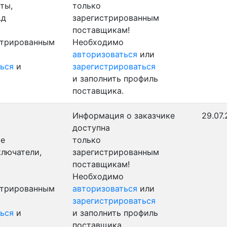
ты,
только
.д
зарегистрированным
поставщикам!
стрированным
Необходимо
авторизоваться
или
ься
и
зарегистрироваться
и заполнить профиль
поставщика.
Информация о заказчике
29.07.
доступна
ые
только
ключатели,
зарегистрированным
поставщикам!
Необходимо
стрированным
авторизоваться
или
зарегистрироваться
ься
и
и заполнить профиль
поставщика.