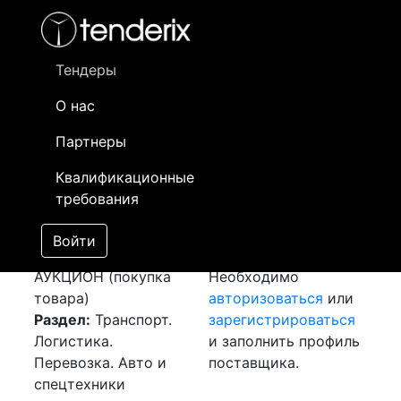
Фильтр
- активный лот
- Завершенный лот
- Закрытый
- сохраненный лот (не опубликован)
Тендеры
О нас
Номер лота
▲
▼
Заказчик
Да
Партнеры
Закупка: Перевозка
Информация о
15
Квалификационные
г.Асколи-Пичено
заказчике доступна
требования
(Италия) - г.Кентау
только
(РК)
[Завершен]
зарегистрированным
Войти
Лот №:
4958
поставщикам!
АУКЦИОН (покупка
Необходимо
товара)
авторизоваться
или
Раздел:
Транспорт.
зарегистрироваться
Логистика.
и заполнить профиль
Перевозка. Авто и
поставщика.
спецтехники