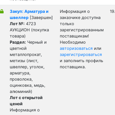
Закуп: Арматура и
Информация о
19
швеллер
[Завершен]
заказчике доступна
Лот №:
4723
только
АУКЦИОН (покупка
зарегистрированным
товара)
поставщикам!
Раздел:
Черный и
Необходимо
цветной
авторизоваться
или
металлопрокат,
зарегистрироваться
метизы (лист,
и заполнить профиль
швеллер, уголок,
поставщика.
арматура,
проволока,
оцинковка, медь,
алюминий)
Лот с открытой
ценой
Информация о