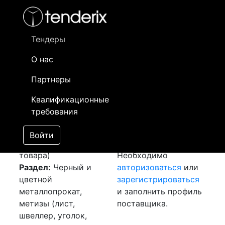
Фильтр
- активный лот
- Завершенный лот
- Закрытый
- сохраненный лот (не опубликован)
Тендеры
О нас
Номер лота
▲
▼
Заказчик
Да
Партнеры
Закуп: Лента
Информация о
20
Квалификационные
[Завершен]
заказчике доступна
требования
Победитель выбран
только
Лот №:
4730
зарегистрированным
Войти
АУКЦИОН (покупка
поставщикам!
товара)
Необходимо
Раздел:
Черный и
авторизоваться
или
цветной
зарегистрироваться
металлопрокат,
и заполнить профиль
метизы (лист,
поставщика.
швеллер, уголок,