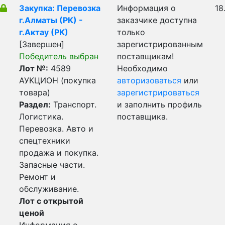
Закупка: Перевозка
Информация о
18
г.Алматы (РК) -
заказчике доступна
г.Актау (РК)
только
[Завершен]
зарегистрированным
Победитель выбран
поставщикам!
Лот №:
4589
Необходимо
АУКЦИОН (покупка
авторизоваться
или
товара)
зарегистрироваться
Раздел:
Транспорт.
и заполнить профиль
Логистика.
поставщика.
Перевозка. Авто и
спецтехники
продажа и покупка.
Запасные части.
Ремонт и
обслуживание.
Лот с открытой
ценой