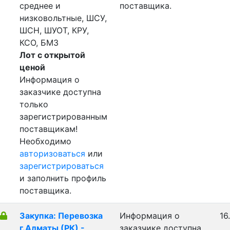
среднее и
поставщика.
низковольтные, ШСУ,
ШСН, ШУОТ, КРУ,
КСО, БМЗ
Лот с открытой
ценой
Информация о
заказчике доступна
только
зарегистрированным
поставщикам!
Необходимо
авторизоваться
или
зарегистрироваться
и заполнить профиль
поставщика.
Закупка: Перевозка
Информация о
16
г.Алматы (РК) -
заказчике доступна