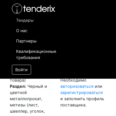
Фильтр
- активный лот
- Завершенный лот
- Закрытый
- сохраненный лот (не опубликован)
Тендеры
О нас
Номер лота
▲
▼
Заказчик
Да
Партнеры
Закупка: Арматуру и
Информация о
18
Квалификационные
круг
[Завершен]
заказчике доступна
требования
Победитель выбран
только
Лот №:
4592
зарегистрированным
Войти
АУКЦИОН (покупка
поставщикам!
товара)
Необходимо
Раздел:
Черный и
авторизоваться
или
цветной
зарегистрироваться
металлопрокат,
и заполнить профиль
метизы (лист,
поставщика.
швеллер, уголок,