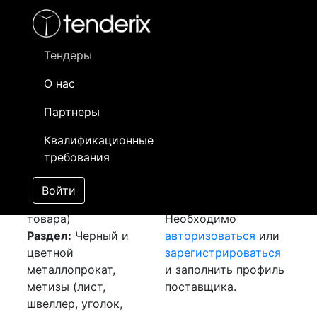
Фильтр
- активный лот
- Завершенный лот
- Закрытый
- сохраненный лот (не опубликован)
Тендеры
О нас
Номер лота
▲
▼
Заказчик
Да
Партнеры
Закупка: Уголок
Информация о
21
Квалификационные
[Завершен]
заказчике доступна
требования
Победитель выбран
только
Лот №:
4103
зарегистрированным
Войти
АУКЦИОН (покупка
поставщикам!
товара)
Необходимо
Раздел:
Черный и
авторизоваться
или
цветной
зарегистрироваться
металлопрокат,
и заполнить профиль
метизы (лист,
поставщика.
швеллер, уголок,