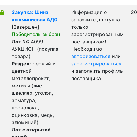
Закупка: Шина
Информация о
20
алюминиевая АД0
заказчике доступна
[Завершен]
только
Победитель выбран
зарегистрированным
Лот №:
4099
поставщикам!
АУКЦИОН (покупка
Необходимо
товара)
авторизоваться
или
Раздел:
Черный и
зарегистрироваться
цветной
и заполнить профиль
металлопрокат,
поставщика.
метизы (лист,
швеллер, уголок,
арматура,
проволока,
оцинковка, медь,
алюминий)
Лот с открытой