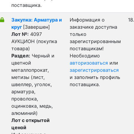
поставщика.
Закупка: Арматура и
Информация о
18
круг
[Завершен]
заказчике доступна
Лот №:
4097
только
АУКЦИОН (покупка
зарегистрированным
товара)
поставщикам!
Раздел:
Черный и
Необходимо
цветной
авторизоваться
или
металлопрокат,
зарегистрироваться
метизы (лист,
и заполнить профиль
швеллер, уголок,
поставщика.
арматура,
проволока,
оцинковка, медь,
алюминий)
Лот с открытой
ценой