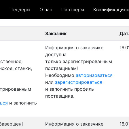
Тендеры
О нас
Партнеры
Квалификацион
 лот
- архивный лот
- сохраненный лот (не опуб
Заказчик
Дат
Информация о заказчике
16.0
доступна
ственное,
только зарегистрированным
ское, станки,
поставщикам!
Необходимо
авторизоваться
или
зарегистрироваться
стрированным
и заполнить профиль
поставщика.
ься
и заполнить
Завершен]
Информация о заказчике
16.0