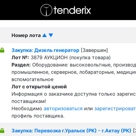
- активный лот
- Завершенный лот
- Закрытый
Номер лота
▲
▼
Закупка: Дизель генератор
[Завершен]
Лот №:
3879
АУКЦИОН (покупка товара)
Раздел:
Оборудование: высоковольтные, производ
промышленное, серверное, лобараторные, медицин
вспомогательное
Лот с открытой ценой
Информация о заказчике доступна только зареги
поставщикам!
Необходимо
авторизоваться
или
зарегистрироват
профиль поставщика.
Закупка: Перевозка г.Уральск (РК) - г.Актау (РК)
[