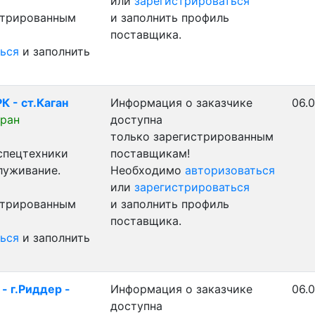
или
зарегистрироваться
стрированным
и заполнить профиль
поставщика.
ься
и заполнить
К - ст.Каган
Информация о заказчике
06.0
бран
доступна
только зарегистрированным
 спецтехники
поставщикам!
луживание.
Необходимо
авторизоваться
или
зарегистрироваться
стрированным
и заполнить профиль
поставщика.
ься
и заполнить
- г.Риддер -
Информация о заказчике
06.0
доступна