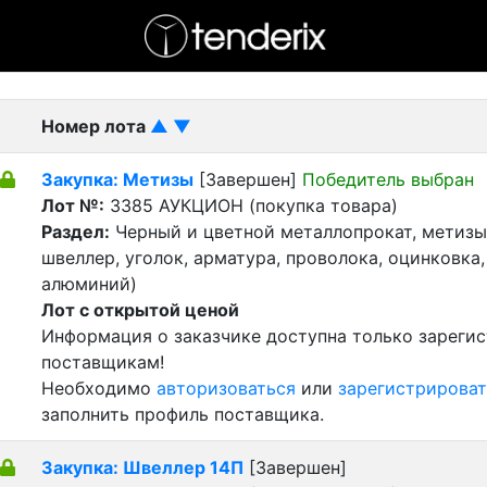
- активный лот
- Завершенный лот
- Закрытый
Номер лота
▲
▼
Закупка: Метизы
[Завершен]
Победитель выбран
Лот №:
3385
АУКЦИОН (покупка товара)
Раздел:
Черный и цветной металлопрокат, метизы 
швеллер, уголок, арматура, проволока, оцинковка,
алюминий)
Лот с открытой ценой
Информация о заказчике доступна только зареги
поставщикам!
Необходимо
авторизоваться
или
зарегистрироват
заполнить профиль поставщика.
Закупка: Швеллер 14П
[Завершен]