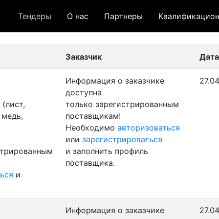
Тендеры
О нас
Партнеры
Квалификацион
 лот
- архивный лот
- сохраненный лот (не опуб
Заказчик
Дата
Информация о заказчике
27.0
доступна
(лист,
только зарегистрированным
 медь,
поставщикам!
Необходимо
авторизоваться
или
зарегистрироваться
стрированным
и заполнить профиль
поставщика.
ься
и
Информация о заказчике
27.0