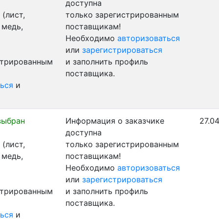
доступна
(лист,
только зарегистрированным
 медь,
поставщикам!
Необходимо
авторизоваться
или
зарегистрироваться
стрированным
и заполнить профиль
поставщика.
ься
и
выбран
Информация о заказчике
27.0
доступна
(лист,
только зарегистрированным
 медь,
поставщикам!
Необходимо
авторизоваться
или
зарегистрироваться
стрированным
и заполнить профиль
поставщика.
ься
и