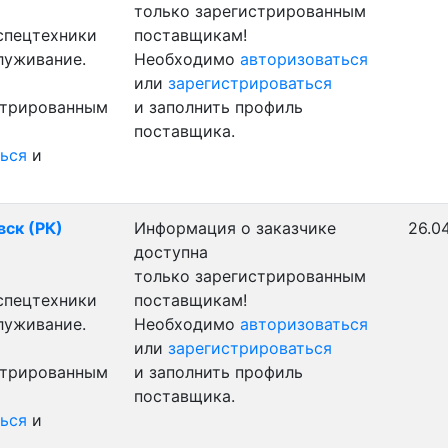
только зарегистрированным
 спецтехники
поставщикам!
луживание.
Необходимо
авторизоваться
или
зарегистрироваться
стрированным
и заполнить профиль
поставщика.
ься
и
вск (РК)
Информация о заказчике
26.0
доступна
только зарегистрированным
 спецтехники
поставщикам!
луживание.
Необходимо
авторизоваться
или
зарегистрироваться
стрированным
и заполнить профиль
поставщика.
ься
и