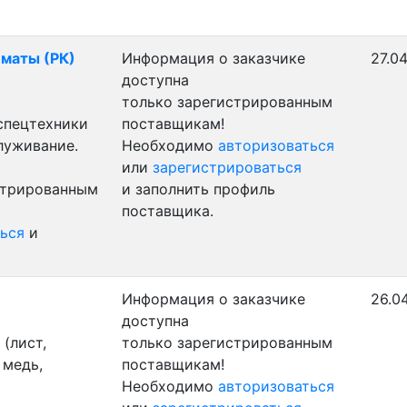
лматы (РК)
Информация о заказчике
27.0
доступна
только зарегистрированным
 спецтехники
поставщикам!
луживание.
Необходимо
авторизоваться
или
зарегистрироваться
стрированным
и заполнить профиль
поставщика.
ься
и
Информация о заказчике
26.0
доступна
(лист,
только зарегистрированным
 медь,
поставщикам!
Необходимо
авторизоваться