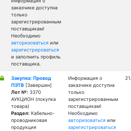
Информация о
заказчике доступна
только
зарегистрированным
поставщикам!
Необходимо
авторизоваться
или
зарегистрироваться
и заполнить профиль
поставщика.
Закупка: Провод
Информация о
21
ПЭТВ
[Завершен]
заказчике доступна
Лот №:
3370
только
АУКЦИОН (покупка
зарегистрированным
товара)
поставщикам!
Раздел:
Кабельно-
Необходимо
проводниковая
авторизоваться
или
продукция
зарегистрироваться