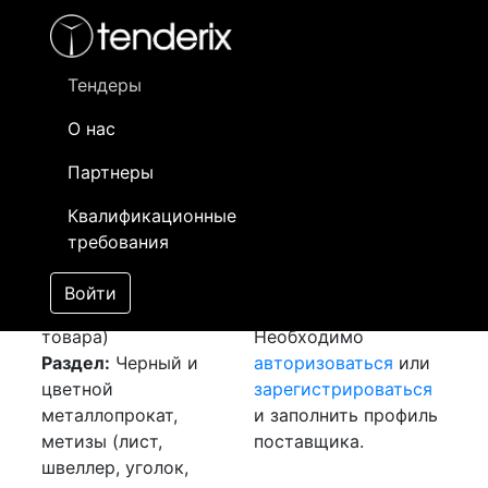
Фильтр
- активный лот
- Завершенный лот
- Закрытый
- сохраненный лот (не опубликован)
Тендеры
О нас
Номер лота
▲
▼
Заказчик
Да
Партнеры
Закупка: Лента
Информация о
25
Квалификационные
медная
[Завершен]
заказчике доступна
требования
Победитель выбран
только
Лот №:
3376
зарегистрированным
Войти
АУКЦИОН (покупка
поставщикам!
товара)
Необходимо
Раздел:
Черный и
авторизоваться
или
цветной
зарегистрироваться
металлопрокат,
и заполнить профиль
метизы (лист,
поставщика.
швеллер, уголок,