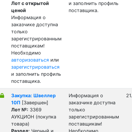
Лот с открытой
и заполнить профиль
ценой
поставщика.
Информация о
заказчике доступна
только
зарегистрированным
поставщикам!
Необходимо
авторизоваться
или
зарегистрироваться
и заполнить профиль
поставщика.
Закупка: Швеллер
Информация о
21
10П
[Завершен]
заказчике доступна
Лот №:
3369
только
АУКЦИОН (покупка
зарегистрированным
товара)
поставщикам!
Раздел:
Черный и
Необходимо