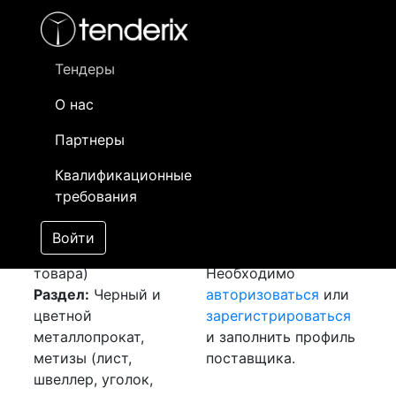
Фильтр
- активный лот
- Завершенный лот
- Закрытый
- сохраненный лот (не опубликован)
Тендеры
О нас
Номер лота
▲
▼
Заказчик
Да
Партнеры
Закупка: Прутки
Информация о
13
Квалификационные
[Завершен]
заказчике доступна
требования
Победитель выбран
только
Лот №:
3080
зарегистрированным
Войти
АУКЦИОН (покупка
поставщикам!
товара)
Необходимо
Раздел:
Черный и
авторизоваться
или
цветной
зарегистрироваться
металлопрокат,
и заполнить профиль
метизы (лист,
поставщика.
швеллер, уголок,