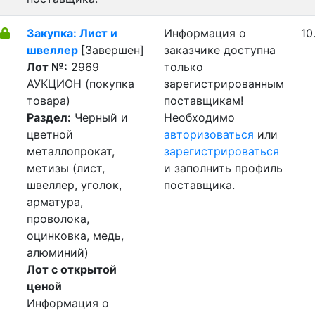
Закупка: Лист и
Информация о
10
швеллер
[Завершен]
заказчике доступна
Лот №:
2969
только
АУКЦИОН (покупка
зарегистрированным
товара)
поставщикам!
Раздел:
Черный и
Необходимо
цветной
авторизоваться
или
металлопрокат,
зарегистрироваться
метизы (лист,
и заполнить профиль
швеллер, уголок,
поставщика.
арматура,
проволока,
оцинковка, медь,
алюминий)
Лот с открытой
ценой
Информация о