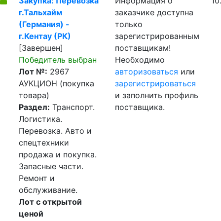
Закупка: Перевозка
Информация о
10
г.Тальхайм
заказчике доступна
(Германия) -
только
г.Кентау (РК)
зарегистрированным
[Завершен]
поставщикам!
Победитель выбран
Необходимо
Лот №:
2967
авторизоваться
или
АУКЦИОН (покупка
зарегистрироваться
товара)
и заполнить профиль
Раздел:
Транспорт.
поставщика.
Логистика.
Перевозка. Авто и
спецтехники
продажа и покупка.
Запасные части.
Ремонт и
обслуживание.
Лот с открытой
ценой