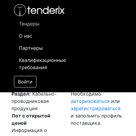
Фильтр
- активный лот
- Завершенный лот
- Закрытый
- сохраненный лот (не опубликован)
Тендеры
О нас
Номер лота
▲
▼
Заказчик
Да
Партнеры
Закупка: Провод
Информация о
12
Квалификационные
ПВ3
[Завершен]
заказчике доступна
требования
Лот №:
2971
только
АУКЦИОН (покупка
зарегистрированным
Войти
товара)
поставщикам!
Раздел:
Кабельно-
Необходимо
проводниковая
авторизоваться
или
продукция
зарегистрироваться
Лот с открытой
и заполнить профиль
ценой
поставщика.
Информация о