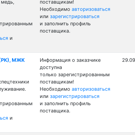
 медь,
поставщикам!
Необходимо
авторизоваться
или
зарегистрироваться
стрированным
и заполнить профиль
поставщика.
ься
и
 (РК), МЖК
Информация о заказчике
29.09
доступна
только зарегистрированным
 спецтехники
поставщикам!
луживание.
Необходимо
авторизоваться
или
зарегистрироваться
стрированным
и заполнить профиль
поставщика.
ься
и