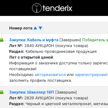
- активный лот
- Завершенный лот
- Закрытый
Номер лота
▲
▼
Закупка: Кабель и муфта
[Завершен]
Победитель 
Лот №:
2840
АУКЦИОН (покупка товара)
Раздел:
Кабельно-проводниковая продукция
Лот с открытой ценой
Информация о заказчике доступна только зареги
поставщикам!
Необходимо
авторизоваться
или
зарегистрироват
заполнить профиль поставщика.
Закупка: Швеллер 16П
[Завершен]
Лот №:
2839
АУКЦИОН (покупка товара)
Раздел:
Черный и цветной металлопрокат, метизы 