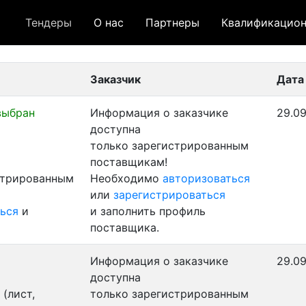
Тендеры
О нас
Партнеры
Квалификацион
 лот
- архивный лот
- сохраненный лот (не опуб
Заказчик
Дата
выбран
Информация о заказчике
29.09
доступна
только зарегистрированным
поставщикам!
стрированным
Необходимо
авторизоваться
или
зарегистрироваться
ься
и
и заполнить профиль
поставщика.
Информация о заказчике
29.09
доступна
(лист,
только зарегистрированным