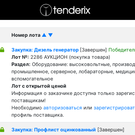
- активный лот
- Завершенный лот
- Закрытый
Номер лота
▲
▼
Закупка: Дизель генератор
[Завершен]
Победител
Лот №:
2286
АУКЦИОН (покупка товара)
Раздел:
Оборудование: высоковольтные, производ
промышленное, серверное, лобараторные, медицин
вспомогательное
Лот с открытой ценой
Информация о заказчике доступна только зареги
поставщикам!
Необходимо
авторизоваться
или
зарегистрироват
профиль поставщика.
Закупка: Профлист оцинкованный
[Завершен]