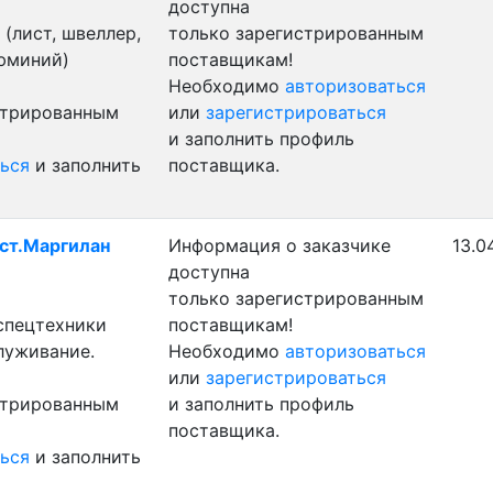
доступна
(лист, швеллер,
только зарегистрированным
люминий)
поставщикам!
Необходимо
авторизоваться
стрированным
или
зарегистрироваться
и заполнить профиль
ься
и заполнить
поставщика.
 ст.Маргилан
Информация о заказчике
13.0
доступна
только зарегистрированным
 спецтехники
поставщикам!
луживание.
Необходимо
авторизоваться
или
зарегистрироваться
стрированным
и заполнить профиль
поставщика.
ься
и заполнить