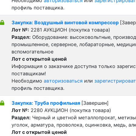
Необходимо
авторизоваться
или
зарегистрироват
профиль поставщика.
Закупка: Воздушный винтовой компрессор
[Заве
Лот №:
2281
АУКЦИОН (покупка товара)
Раздел:
Оборудование: высоковольтные, производ
промышленное, серверное, лобараторные, медицин
вспомогательное
Лот с открытой ценой
Информация о заказчике доступна только зареги
поставщикам!
Необходимо
авторизоваться
или
зарегистрироват
профиль поставщика.
Закупка: Труба профильная
[Завершен]
Лот №:
2280
АУКЦИОН (покупка товара)
Раздел:
Черный и цветной металлопрокат, метизы 
уголок, арматура, проволока, оцинковка, медь, а
Лот с открытой ценой