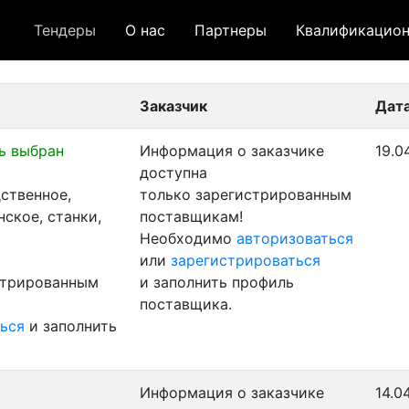
Тендеры
О нас
Партнеры
Квалификацион
 лот
- архивный лот
- сохраненный лот (не опуб
Заказчик
Дат
ь выбран
Информация о заказчике
19.0
доступна
ственное,
только зарегистрированным
ское, станки,
поставщикам!
Необходимо
авторизоваться
или
зарегистрироваться
стрированным
и заполнить профиль
поставщика.
ься
и заполнить
Информация о заказчике
14.0