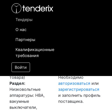
Фильтр
- активный лот
- Завершенный лот
- Закрытый
- сохраненный лот (не опубликован)
Тендеры
О нас
Номер лота
▲
▼
Заказчик
Да
Партнеры
Закупка: Муфта
Информация о
26
Квалификационные
концевая
[Завершен]
заказчике доступна
требования
Победитель выбран
только
Лот №:
2227
зарегистрированным
Войти
АУКЦИОН (покупка
поставщикам!
товара)
Необходимо
Раздел:
авторизоваться
или
Низковольтные
зарегистрироваться
аппаратуры: НВА,
и заполнить профиль
вакумные
поставщика.
выключатели,