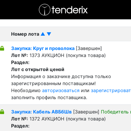
- активный лот
- Завершенный лот
- Закрытый
Номер лота
▲
▼
Закупка: Круг и проволока
[Завершен]
Лот №:
1373
АУКЦИОН (покупка товара)
Раздел:
Лот с открытой ценой
Информация о заказчике доступна только
зарегистрированным поставщикам!
Необходимо
авторизоваться
или
зарегистрироват
заполнить профиль поставщика.
Закупка: Кабель АВБбШв
[Завершен]
Победитель 
Лот №:
1372
АУКЦИОН (покупка товара)
Раздел: