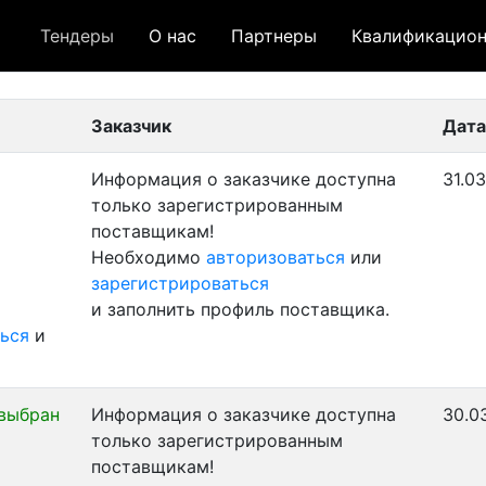
Тендеры
О нас
Партнеры
Квалификацион
 лот
- архивный лот
- сохраненный лот (не опуб
Заказчик
Дата
Информация о заказчике доступна
31.03
только зарегистрированным
поставщикам!
Необходимо
авторизоваться
или
зарегистрироваться
и заполнить профиль поставщика.
ься
и
выбран
Информация о заказчике доступна
30.0
только зарегистрированным
поставщикам!